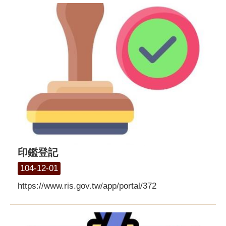
印鑑登記
104-12-01
https://www.ris.gov.tw/app/portal/372