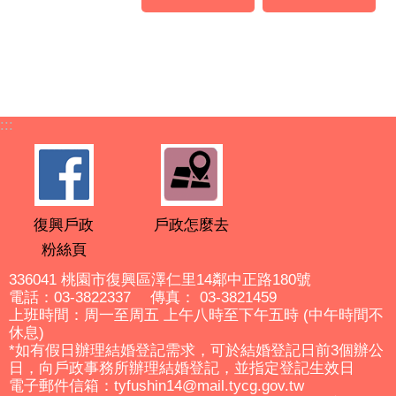
:::
復興戶政
戶政怎麼去
粉絲頁
336041 桃園市復興區澤仁里14鄰中正路180號
電話：03-3822337 傳真： 03-3821459
上班時間：周一至周五 上午八時至下午五時 (中午時間不
休息)
*如有假日辦理結婚登記需求，可於結婚登記日前3個辦公
日，向戶政事務所辦理結婚登記，並指定登記生效日
電子郵件信箱：tyfushin14@mail.tycg.gov.tw