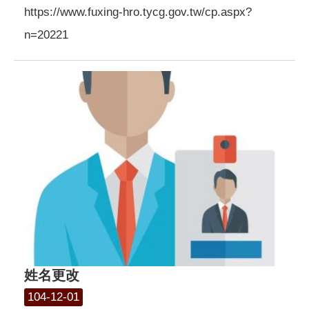
https://www.fuxing-hro.tycg.gov.tw/cp.aspx?
n=20221
姓名更改
104-12-01