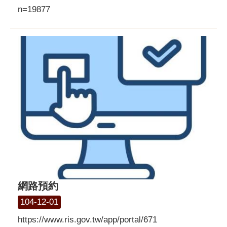
n=19877
網路預約
104-12-01
https://www.ris.gov.tw/app/portal/671