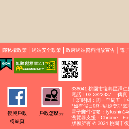
隱私權政策
網站安全政策
政府網站資料開放宣告
電
336041 桃園市復興區澤仁
電話：03-3822337 傳真： 
上班時間：周一至周五 上
*如有假日辦理結婚登記需
電子郵件信箱：tyfushin14@ma
復興戶政
戶政怎麼去
瀏覽器支援：Chrome、Fir
粉絲頁
版權所有 © 2024 桃園