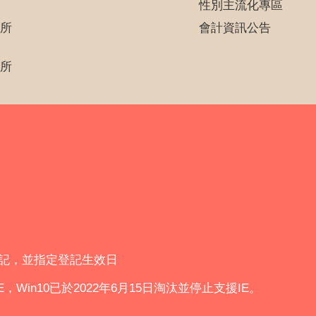
性別主流化專區
所
會計資訊公告
所
登記，並指定登記生效日
IE，Win10已於2022年6月15日淘汰並停止支援IE。