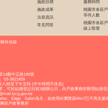
施政目標
服務時間
施政成果
桃園市各區戶
等待人數
法規資訊
桃園市各區戶
常見問答
線上取號
子郵件信箱
里14鄰中正路180號
03-3821459
午八時至下午五時 (中午時間不休息)
求，可於結婚登記日前3個辦公日，向戶政事務所辦理結婚
il.tycg.gov.tw
efox、Edge、Safari為主，如使用IE瀏覽器Win7已不再支援
市復興區戶政事務所