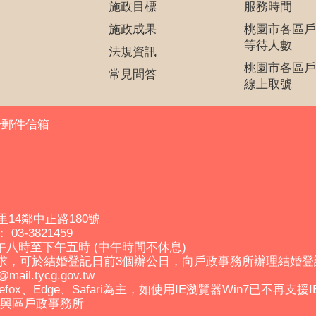
施政目標
服務時間
施政成果
桃園市各區戶
等待人數
法規資訊
桃園市各區戶
常見問答
線上取號
子郵件信箱
里14鄰中正路180號
03-3821459
午八時至下午五時 (中午時間不休息)
求，可於結婚登記日前3個辦公日，向戶政事務所辦理結婚
il.tycg.gov.tw
efox、Edge、Safari為主，如使用IE瀏覽器Win7已不再支援
市復興區戶政事務所