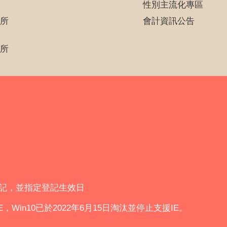
性別主流化專區
所
會計資訊公告
所
登記，並指定登記生效日
IE，Win10已於2022年6月15日淘汰並停止支援IE。