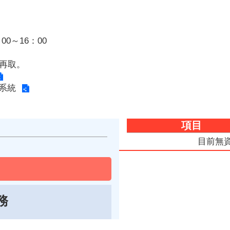
0～16：00
再取。
英系統
項目
目前無
務