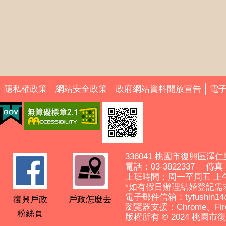
隱私權政策
網站安全政策
政府網站資料開放宣告
電
336041 桃園市復興區澤仁
電話：03-3822337 傳真： 
上班時間：周一至周五 上
*如有假日辦理結婚登記需
電子郵件信箱：tyfushin14@ma
復興戶政
戶政怎麼去
瀏覽器支援：Chrome、Fir
粉絲頁
版權所有 © 2024 桃園