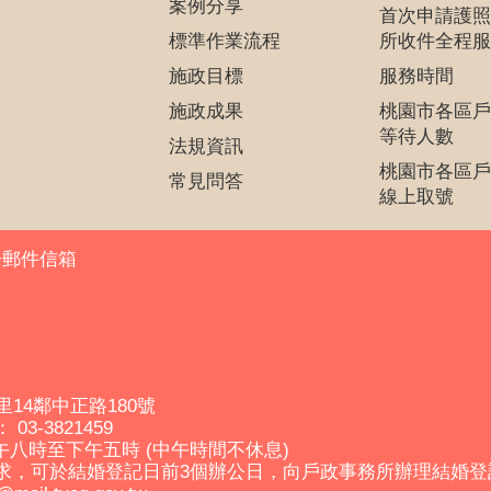
案例分享
首次申請護照
標準作業流程
所收件全程服
施政目標
服務時間
施政成果
桃園市各區戶
等待人數
法規資訊
桃園市各區戶
常見問答
線上取號
子郵件信箱
里14鄰中正路180號
03-3821459
午八時至下午五時 (中午時間不休息)
求，可於結婚登記日前3個辦公日，向戶政事務所辦理結婚