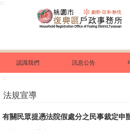
:::
跳到主要內容區塊
認識我們
訊息公告
:::
法規宣導
有關民眾提憑法院假處分之民事裁定申