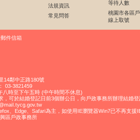
等待人數
法規資訊
桃園市各區戶
常見問答
線上取號
子郵件信箱
里14鄰中正路180號
03-3821459
午八時至下午五時 (中午時間不休息)
求，可於結婚登記日前3個辦公日，向戶政事務所辦理結婚
il.tycg.gov.tw
efox、Edge、Safari為主，如使用IE瀏覽器Win7已不再支援
市復興區戶政事務所