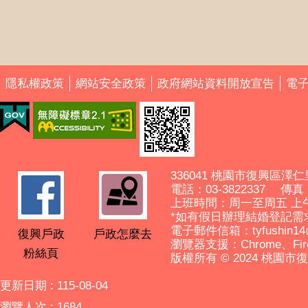
隱私權政策
網站安全政策
政府網站資料開放宣告
電
336041 桃園市復興區澤仁
電話：03-3822337 傳真： 
上班時間：周一至周五 上
*如有假日辦理結婚登記需
電子郵件信箱：tyfushin14@ma
復興戶政
戶政怎麼去
瀏覽器支援：Chrome、Fir
粉絲頁
版權所有 © 2024 桃園
更新日期
115-08-04
瀏覽人次
1684