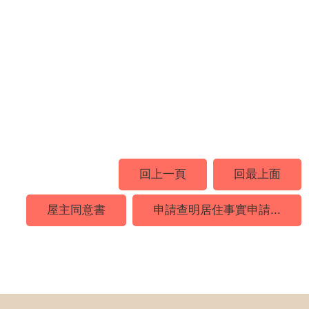
回上一頁
回最上面
屋主同意書
申請查明居住事實申請...