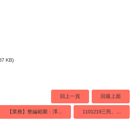
87 KB)
回上一頁
回最上面
【業務】整編範圍：澤...
1101219三民、...