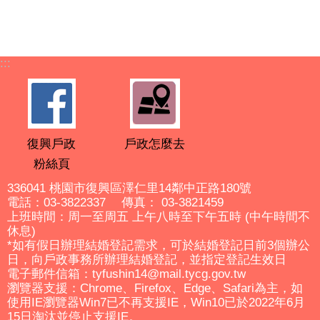
:::
復興戶政
戶政怎麼去
粉絲頁
336041 桃園市復興區澤仁里14鄰中正路180號
電話：03-3822337 傳真： 03-3821459
上班時間：周一至周五 上午八時至下午五時 (中午時間不
休息)
*如有假日辦理結婚登記需求，可於結婚登記日前3個辦公
日，向戶政事務所辦理結婚登記，並指定登記生效日
電子郵件信箱：tyfushin14@mail.tycg.gov.tw
瀏覽器支援：Chrome、Firefox、Edge、Safari為主，如
使用IE瀏覽器Win7已不再支援IE，Win10已於2022年6月
15日淘汰並停止支援IE。