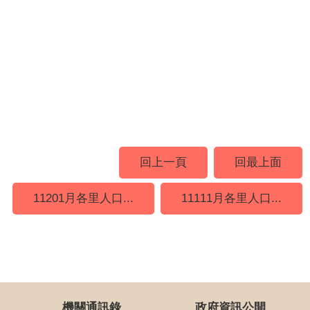
回上一頁
回最上面
11201月各里人口...
11111月各里人口...
機關通訊錄
政府資訊公開