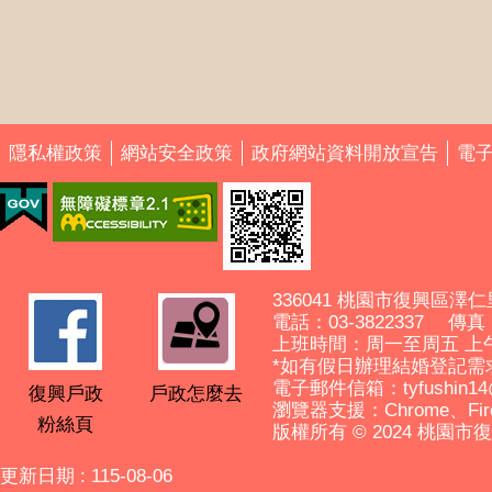
隱私權政策
網站安全政策
政府網站資料開放宣告
電
336041 桃園市復興區澤仁
電話：03-3822337 傳真： 
上班時間：周一至周五 上
*如有假日辦理結婚登記需
電子郵件信箱：tyfushin14@ma
復興戶政
戶政怎麼去
瀏覽器支援：Chrome、Fir
粉絲頁
版權所有 © 2024 桃園
更新日期
115-08-06