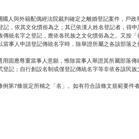
5號函，有關國人與外籍配偶經法院裁判確定之離婚登記案件，
登記，依其文化慣俗為之；其已依漢人姓名登記者，得申
族傳統名字之登記，應依各民族之文化慣俗為之。又按「
以當事人申請登記傳統名字時，除舉證所屬之各該部落之
之選用固應尊重當事人意願，惟除當事人舉證其所屬部落
式登記；自行創設名制或僅登記傳統名字等非依各該民族
名條例第7條規定所稱之「名」。如有符合該條文規範要件