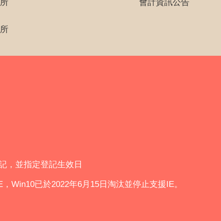
所
會計資訊公告
所
登記，並指定登記生效日
IE，Win10已於2022年6月15日淘汰並停止支援IE。