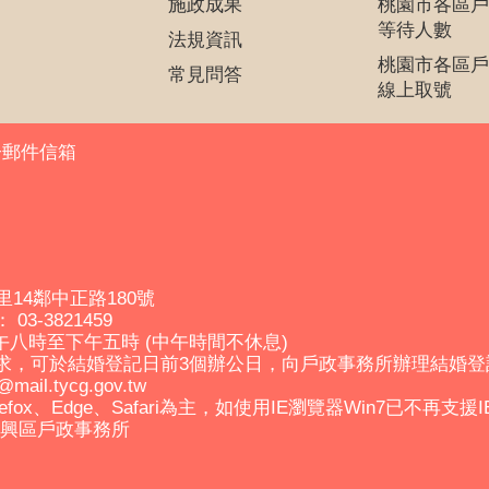
施政成果
桃園市各區戶
等待人數
法規資訊
桃園市各區戶
常見問答
線上取號
子郵件信箱
里14鄰中正路180號
03-3821459
午八時至下午五時 (中午時間不休息)
求，可於結婚登記日前3個辦公日，向戶政事務所辦理結婚
il.tycg.gov.tw
efox、Edge、Safari為主，如使用IE瀏覽器Win7已不再支援
市復興區戶政事務所