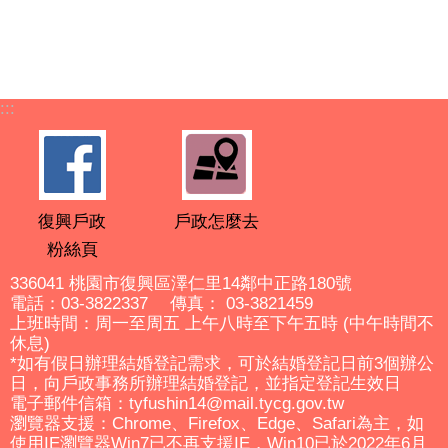
:::
復興戶政
戶政怎麼去
粉絲頁
336041 桃園市復興區澤仁里14鄰中正路180號
電話：03-3822337 傳真： 03-3821459
上班時間：周一至周五 上午八時至下午五時 (中午時間不
休息)
*如有假日辦理結婚登記需求，可於結婚登記日前3個辦公
日，向戶政事務所辦理結婚登記，並指定登記生效日
電子郵件信箱：tyfushin14@mail.tycg.gov.tw
瀏覽器支援：Chrome、Firefox、Edge、Safari為主，如
使用IE瀏覽器Win7已不再支援IE，Win10已於2022年6月