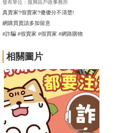
發布單位：復興區戶政事務所
真賣家?假賣家?傻傻分不清楚!
網購買賣請多加留意
#詐騙 #假賣家 #假買家 #網路購物
相關圖片