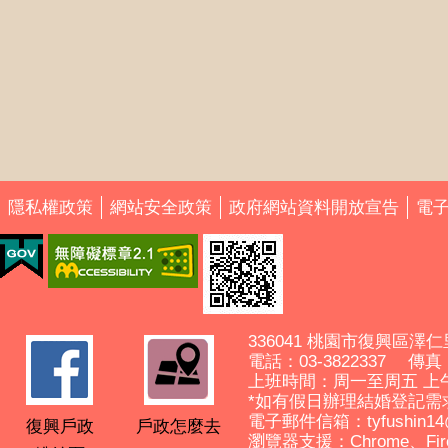
隱私權政策
網站安全政策
政府網站資料開放宣告
電
336041 桃園市復興區澤仁
電話：03-3822337 傳真： 
上班時間：周一至周五 上
*如有假日辦理結婚登記需
電子郵件信箱：tyfushin14@ma
復興戶政
戶政怎麼去
瀏覽器支援：Chrome、Fir