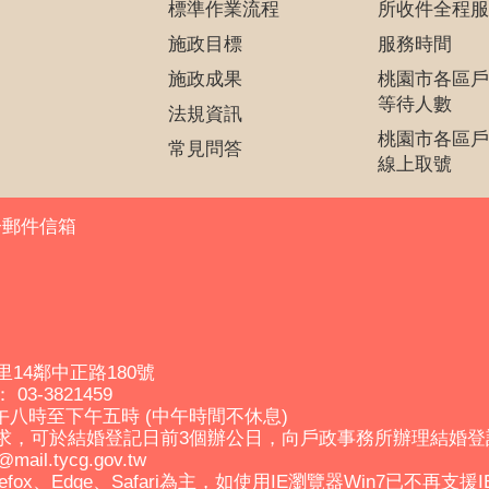
標準作業流程
所收件全程服
施政目標
服務時間
施政成果
桃園市各區戶
等待人數
法規資訊
桃園市各區戶
常見問答
線上取號
子郵件信箱
里14鄰中正路180號
03-3821459
午八時至下午五時 (中午時間不休息)
求，可於結婚登記日前3個辦公日，向戶政事務所辦理結婚
il.tycg.gov.tw
efox、Edge、Safari為主，如使用IE瀏覽器Win7已不再支援