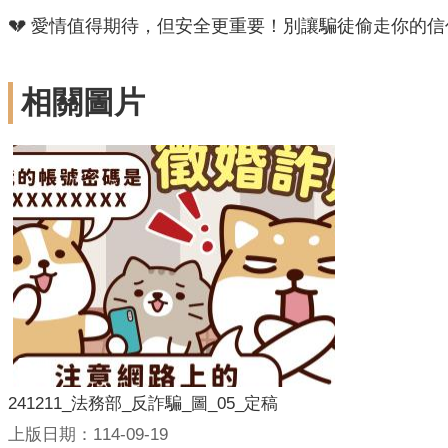
💔 愛情值得期待，但安全更重要！別讓騙徒偷走你的
相關圖片
241211_法務部_反詐騙_圖_05_定稿
上版日期：114-09-19