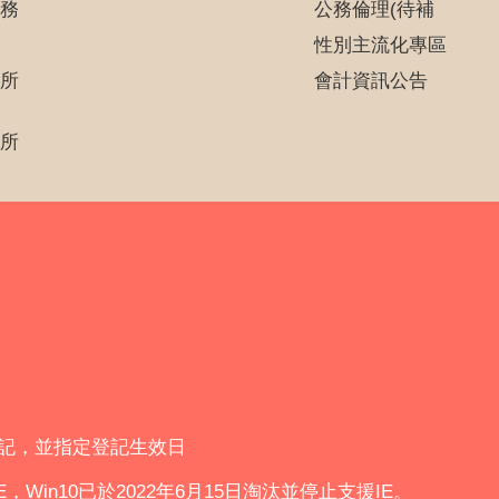
務
公務倫理(待補
性別主流化專區
所
會計資訊公告
所
登記，並指定登記生效日
IE，Win10已於2022年6月15日淘汰並停止支援IE。