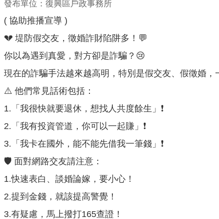
發布單位：復興區戶政事務所
( 協助推播宣導 )
💔 堤防假交友，徵婚詐財陷阱多！💬
你以為遇到真愛，對方卻是詐騙？😢
現在的詐騙手法越來越高明，特別是假交友、假徵婚，
⚠️ 他們常見話術包括：
1.「我很快就要退休，想找人共度餘生」❗
2.「我有投資管道，你可以一起賺」❗
3.「我卡在國外，能不能先借我一筆錢」❗
🛡️ 面對網路交友請注意：
1.快速表白、談婚論嫁，要小心！
2.提到金錢，就該提高警覺！
3.有疑慮，馬上撥打165查證！