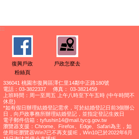
:::
復興戶政
戶政怎麼去
粉絲頁
336041 桃園市復興區澤仁里14鄰中正路180號
電話：03-3822337 傳真： 03-3821459
上班時間：周一至周五 上午八時至下午五時 (中午時間不
休息)
*如有假日辦理結婚登記需求，可於結婚登記日前3個辦公
日，向戶政事務所辦理結婚登記，並指定登記生效日
電子郵件信箱：tyfushin14@mail.tycg.gov.tw
瀏覽器支援：Chrome、Firefox、Edge、Safari為主，如
使用IE瀏覽器Win7已不再支援IE，Win10已於2022年6月
15日淘汰並停止支援IE。