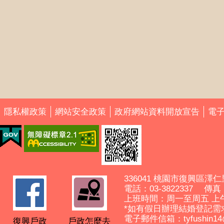
隱私權政策
網站安全政策
政府網站資料開放宣告
電
336041 桃園市復興區澤仁
電話：03-3822337 傳真： 
上班時間：周一至周五 上
*如有假日辦理結婚登記需
電子郵件信箱：tyfushin14@ma
復興戶政
戶政怎麼去