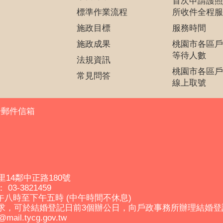
首次申請護照
標準作業流程
所收件全程服
施政目標
服務時間
施政成果
桃園市各區戶
等待人數
法規資訊
桃園市各區戶
常見問答
線上取號
子郵件信箱
里14鄰中正路180號
03-3821459
午八時至下午五時 (中午時間不休息)
求，可於結婚登記日前3個辦公日，向戶政事務所辦理結婚
il.tycg.gov.tw