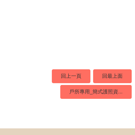
回上一頁
回最上面
戶所專用_簡式護照資...