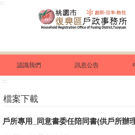
:::
跳到主要內容區塊
認識我們
訊息公告
:::
檔案下載
戶所專用_同意書委任陪同書(供戶所辦