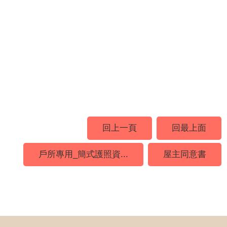
回上一頁
回最上面
戶所專用_簡式護照資...
屋主同意書