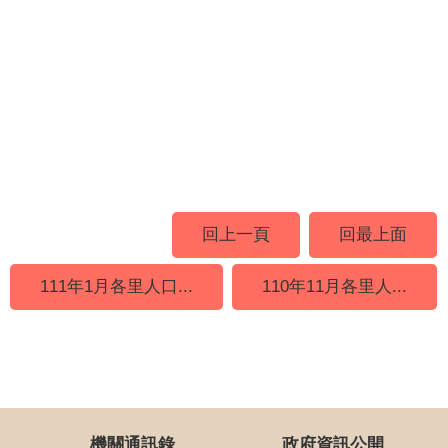
回上一頁
回最上面
111年1月各里人口...
110年11月各里人...
機關通訊錄
政府資訊公開