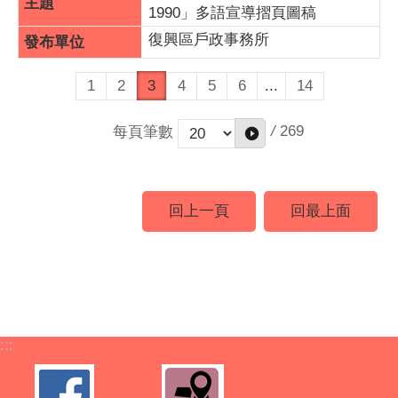
1990」多語宣導摺頁圖稿
復興區戶政事務所
1
2
3
4
5
6
...
14
/
269
每頁筆數
回上一頁
回最上面
:::